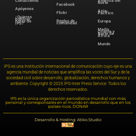
Contáctenos
América del
Norte
Facebook
Apóyenos
Asia-
Flickr
Pacífico
¿Quieres
publicar
Reglas de
notas de
Europa
comunidad
IPS?
Medio
Oriente y
Norte de
África
Mundo
IPS es una institución internacional de comunicación cuyo eje es una
agencia mundial de noticias que amplifica las voces del Sur y de la
sociedad civil sobre desarrollo, globalización, derechos humanos y
ambiente. Copyright © 2025 IPS-Inter Press Service. Todos los
derechos reservados.
IPS es la única organización periodística mundial con más
personal y corresponsales en el mundo en desarrollo que en los
países ricos. DONAR
Desarrollo & Hosting: Atiko.Studio