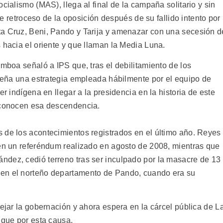
cialismo (MAS), llega al final de la campaña solitario y sin
ble retroceso de la oposición después de su fallido intento por
ta Cruz, Beni, Pando y Tarija y amenazar con una secesión d
 hacia el oriente y que llaman la Media Luna.
amboa señaló a IPS que, tras el debilitamiento de los
iseña una estrategia empleada hábilmente por el equipo de
er indígena en llegar a la presidencia en la historia de este
reconocen esa descendencia.
 de los acontecimientos registrados en el último año. Reyes
 en un referéndum realizado en agosto de 2008, mientras que
dez, cedió terreno tras ser inculpado por la masacre de 13
 en el norteño departamento de Pando, cuando era su
dejar la gobernación y ahora espera en la cárcel pública de L
igue por esta causa.