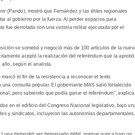
ir (Pando), mostró que Fernández y las élites regionales
r al gobierno por la fuerza. Al perder espacios para
o fue derrotada con una victoria militar ejecutada por el
osición se sometió y negoció más de 100 artículos de la nuev
citamente aceptó la realización del referéndum que la aprobó
 año, según el analista.
 marcó el fin de la resistencia a reconocer el texto
a una consulta popular. El gobernante MAS salió fortalecido
cional, pero sabiendo que podía ganar el referéndum", explica
os en el edificio del Congreso Nacional legislativo, bajo un
les y sindicatos, incluyeron las autonomías departamentales,
ia Luna demostró ser demasiado débil, porque nunca tuvo un