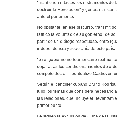
"mantienen intactos los instrumentos de 
destruir la Revolución" y generar un cam
ante el parlamento.
No obstante, en ese discurso, transmitido
ratificó la voluntad de su gobierno "de s
partir de un diálogo respetuoso, entre ig
independencia y soberanía de este país.
"Si el gobierno norteamericano realment
dejar atrás los condicionamientos de ord
compete decidir", puntualizó Castro, en u
Según el canciller cubano Bruno Rodrígu
julio los temas que considera necesario 
las relaciones, que incluye el "levantami
primer punto.
Le siguen la exclusión de Cuba de la lista