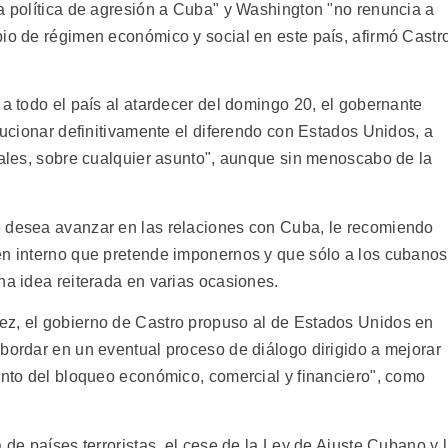
la política de agresión a Cuba" y Washington "no renuncia a
bio de régimen económico y social en este país, afirmó Castr
 a todo el país al atardecer del domingo 20, el gobernante
olucionar definitivamente el diferendo con Estados Unidos, a
uales, sobre cualquier asunto", aunque sin menoscabo de la
e desea avanzar en las relaciones con Cuba, le recomiendo
en interno que pretende imponernos y que sólo a los cubanos
na idea reiterada en varias ocasiones.
ez, el gobierno de Castro propuso al de Estados Unidos en
abordar en un eventual proceso de diálogo dirigido a mejorar
ento del bloqueo económico, comercial y financiero", como
 de países terroristas, el cese de la Ley de Ajuste Cubano y 