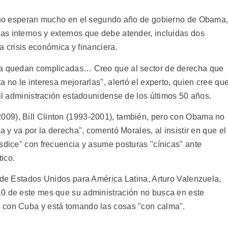
la no esperan mucho en el segundo año de gobierno de Obama
s internos y externos que debe atender, incluidas dos
la crisis económica y financiera.
uba quedan complicadas… Creo que al sector de derecha que
 no le interesa mejorarlas", alertó el experto, quien cree qu
cil administración estadounidense de los últimos 50 años.
09), Bill Clinton (1993-2001), también, pero con Obama no
a y va por la derecha", comentó Morales, al insistir en que el
esdice" con frecuencia y asume posturas "cínicas" ante
ico.
o de Estados Unidos para América Latina, Arturo Valenzuela,
10 de este mes que su administración no busca en este
 con Cuba y está tomando las cosas "con calma".