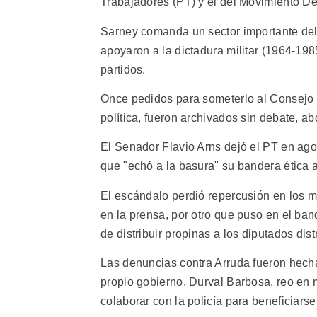
Trabajadores (PT) y el del Movimiento D
Sarney comanda un sector importante del
apoyaron a la dictadura militar (1964-19
partidos.
Once pedidos para someterlo al Consejo d
política, fueron archivados sin debate, a
El Senador Flavio Arns dejó el PT en ag
que "echó a la basura" su bandera ética 
El escándalo perdió repercusión en los m
en la prensa, por otro que puso en el banq
de distribuir propinas a los diputados dis
Las denuncias contra Arruda fueron hecha
propio gobierno, Durval Barbosa, reo en 
colaborar con la policía para beneficiars