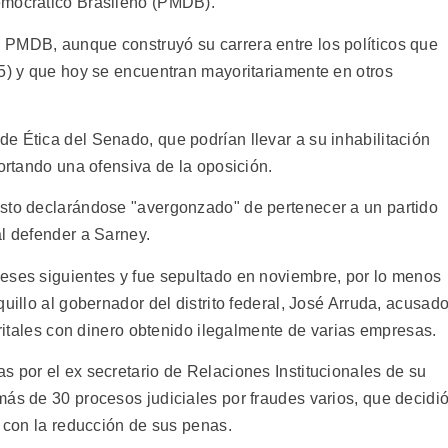
emocrático Brasileño (PMDB).
 PMDB, aunque construyó su carrera entre los políticos que
85) y que hoy se encuentran mayoritariamente en otros
e Ética del Senado, que podrían llevar a su inhabilitación
bortando una ofensiva de la oposición.
osto declarándose "avergonzado" de pertenecer a un partido
al defender a Sarney.
eses siguientes y fue sepultado en noviembre, por lo menos
uillo al gobernador del distrito federal, José Arruda, acusad
tritales con dinero obtenido ilegalmente de varias empresas.
s por el ex secretario de Relaciones Institucionales de su
más de 30 procesos judiciales por fraudes varios, que decidi
e con la reducción de sus penas.