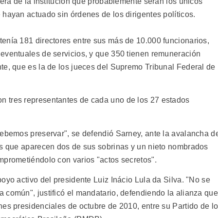
rera de la institución que probablemente serán los únicos
hayan actuado sin órdenes de los dirigentes políticos.
enía 181 directores entre sus más de 10.000 funcionarios,
eventuales de servicios, y que 350 tienen remuneración
te, que es la de los jueces del Supremo Tribunal Federal de
 tres representantes de cada uno de los 27 estados
debemos preservar", se defendió Sarney, ante la avalancha d
as que aparecen dos de sus sobrinas y un nieto nombrados
mprometiéndolo con varios "actos secretos".
oyo activo del presidente Luiz Inácio Lula da Silva. "No se
 común", justificó el mandatario, defendiendo la alianza que
nes presidenciales de octubre de 2010, entre su Partido de l