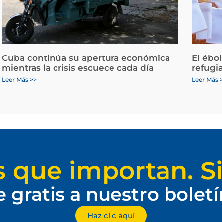
Cuba continúa su apertura económica
El ébo
mientras la crisis escuece cada día
refugi
Leer Más >>
Leer Más 
s que importan. Si
e gratis a nuestro bolet
Haz clic aquí