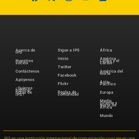
Acerca de
Sigue a IPS
África
IPS
Inicio
América
Nuestros
Latina y el
socios
Caribe
Twitter
Contáctenos
América del
Norte
Facebook
Apóyenos
Asia-
Flickr
Pacífico
¿Quieres
publicar
Reglas de
notas de
Europa
comunidad
IPS?
Medio
Oriente y
Norte de
África
Mundo
IPS es una institución internacional de comunicación cuyo eje es una