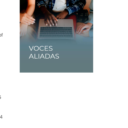
of
5
14