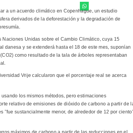
egar a un acuerdo climático en Copenhague, un estudio
fera derivados de la deforestación y la degradación de
presumía.
s Naciones Unidas sobre el Cambio Climático, cuya 15
al danesa y se extenderá hasta el 18 de este mes, suponían
 (CO2) como resultado de la tala de árboles representaban
al.
versidad Vrije calcularon que el porcentaje real se acerca
ón usando los mismos métodos, pero estimaciones
rte relativo de emisiones de dióxido de carbono a partir de l
s "fue sustancialmente menor, de alrededor de 12 por ciento"
rros máximos de carbono a partir de las reducciones en el