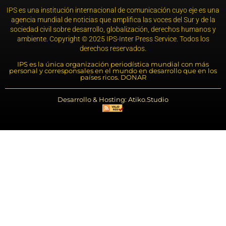
IPS es una institución internacional de comunicación cuyo eje es una
agencia mundial de noticias que amplifica las voces del Sur y de la
sociedad civil sobre desarrollo, globalización, derechos humanos y
ambiente. Copyright © 2025 IPS-Inter Press Service. Todos los
derechos reservados.
IPS es la única organización periodística mundial con más
personal y corresponsales en el mundo en desarrollo que en los
países ricos. DONAR
Desarrollo & Hosting: Atiko.Studio