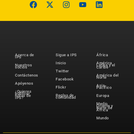
Acerca de
Sigue a IPS
África
IPS
Inicio
América
Nuestros
Latina y el
socios
Caribe
Twitter
Contáctenos
América del
Norte
Facebook
Apóyenos
Asia-
Flickr
Pacífico
¿Quieres
publicar
Reglas de
notas de
Europa
comunidad
IPS?
Medio
Oriente y
Norte de
África
Mundo