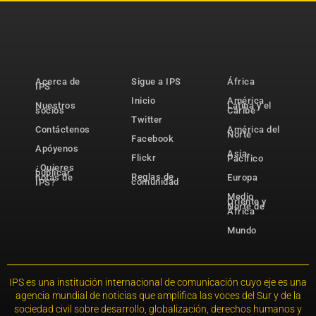
Acerca de
Sigue a IPS
África
IPS
Inicio
América
Nuestros
Latina y el
socios
Caribe
Twitter
Contáctenos
América del
Norte
Facebook
Apóyenos
Asia-
Flickr
Pacífico
¿Quieres
publicar
Reglas de
notas de
Europa
comunidad
IPS?
Medio
Oriente y
Norte de
África
Mundo
IPS es una institución internacional de comunicación cuyo eje es una
agencia mundial de noticias que amplifica las voces del Sur y de la
sociedad civil sobre desarrollo, globalización, derechos humanos y