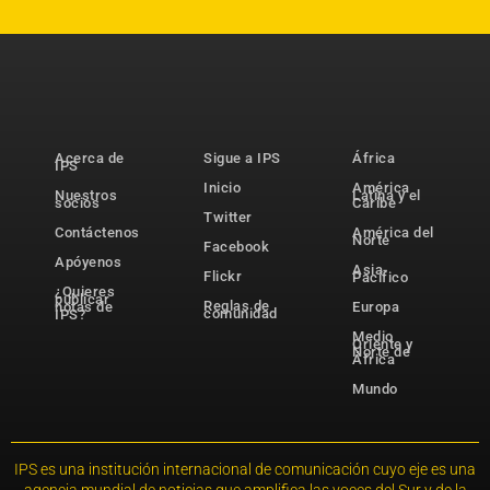
Acerca de
Sigue a IPS
África
IPS
Inicio
América
Nuestros
Latina y el
socios
Caribe
Twitter
Contáctenos
América del
Norte
Facebook
Apóyenos
Asia-
Flickr
Pacífico
¿Quieres
publicar
Reglas de
notas de
Europa
comunidad
IPS?
Medio
Oriente y
Norte de
África
Mundo
IPS es una institución internacional de comunicación cuyo eje es una