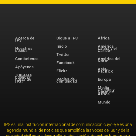
Acerca de
Sigue a IPS
África
IPS
Inicio
América
Nuestros
Latina y el
socios
Caribe
Twitter
Contáctenos
América del
Norte
Facebook
Apóyenos
Asia-
Flickr
Pacífico
¿Quieres
publicar
Reglas de
notas de
Europa
comunidad
IPS?
Medio
Oriente y
Norte de
África
Mundo
IPS es una institución internacional de comunicación cuyo eje es una
agencia mundial de noticias que amplifica las voces del Sur y de la