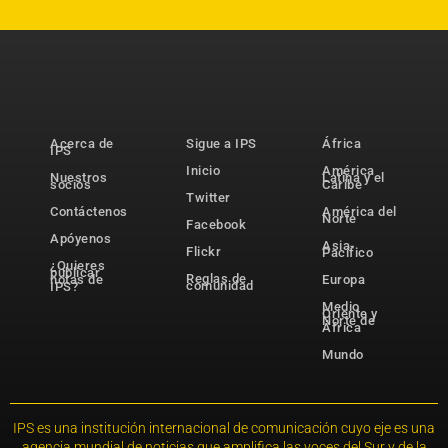
Acerca de
Sigue a IPS
África
IPS
Inicio
América
Nuestros
Latina y el
socios
Caribe
Twitter
Contáctenos
América del
Norte
Facebook
Apóyenos
Asia-
Flickr
Pacífico
¿Quieres
publicar
Reglas de
notas de
Europa
comunidad
IPS?
Medio
Oriente y
Norte de
África
Mundo
IPS es una institución internacional de comunicación cuyo eje es una
agencia mundial de noticias que amplifica las voces del Sur y de la