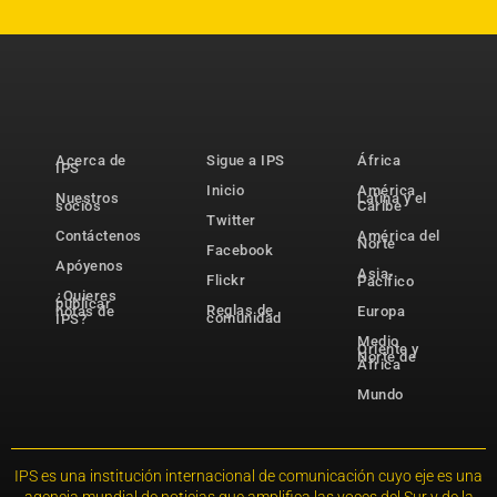
Acerca de
Sigue a IPS
África
IPS
Inicio
América
Nuestros
Latina y el
socios
Caribe
Twitter
Contáctenos
América del
Norte
Facebook
Apóyenos
Asia-
Flickr
Pacífico
¿Quieres
publicar
Reglas de
notas de
Europa
comunidad
IPS?
Medio
Oriente y
Norte de
África
Mundo
IPS es una institución internacional de comunicación cuyo eje es una
agencia mundial de noticias que amplifica las voces del Sur y de la