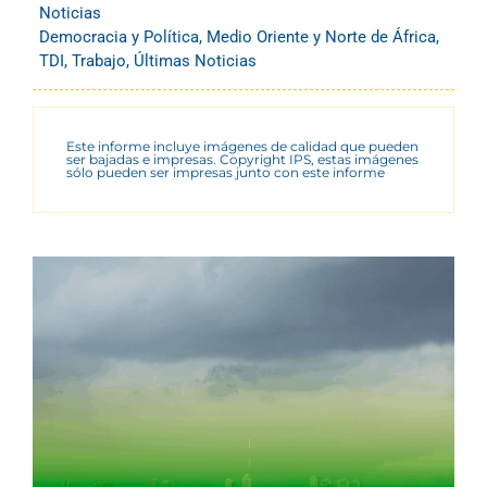
Noticias
Democracia y Política
,
Medio Oriente y Norte de África
,
TDI
,
Trabajo
,
Últimas Noticias
Este informe incluye imágenes de calidad que pueden
ser bajadas e impresas. Copyright IPS, estas imágenes
sólo pueden ser impresas junto con este informe