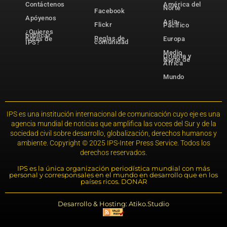
Contáctenos
América del
Norte
Facebook
Apóyenos
Asia-
Flickr
Pacífico
¿Quieres
publicar
Reglas de
notas de
Europa
comunidad
IPS?
Medio
Oriente y
Norte de
África
Mundo
IPS es una institución internacional de comunicación cuyo eje es una
agencia mundial de noticias que amplifica las voces del Sur y de la
sociedad civil sobre desarrollo, globalización, derechos humanos y
ambiente. Copyright © 2025 IPS-Inter Press Service. Todos los
derechos reservados.
IPS es la única organización periodística mundial con más
personal y corresponsales en el mundo en desarrollo que en los
países ricos. DONAR
Desarrollo & Hosting: Atiko.Studio