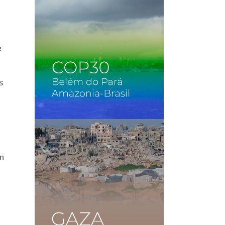
e
s
an