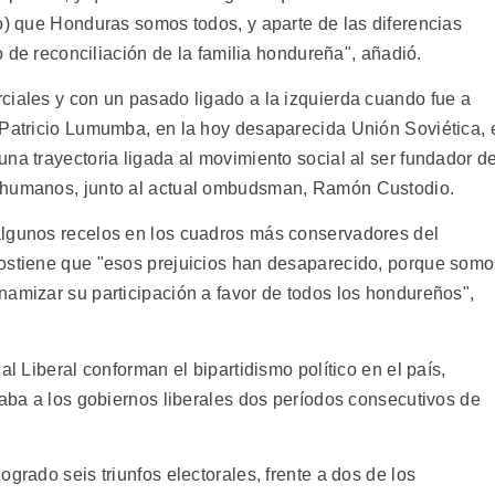
do) que Honduras somos todos, y aparte de las diferencias
so de reconciliación de la familia hondureña", añadió.
ciales y con un pasado ligado a la izquierda cuando fue a
 Patricio Lumumba, en la hoy desaparecida Unión Soviética, 
na trayectoria ligada al movimiento social al ser fundador de
s humanos, junto al actual ombudsman, Ramón Custodio.
algunos recelos en los cuadros más conservadores del
sostiene que "esos prejuicios han desaparecido, porque som
namizar su participación a favor de todos los hondureños",
al Liberal conforman el bipartidismo político en el país,
daba a los gobiernos liberales dos períodos consecutivos de
grado seis triunfos electorales, frente a dos de los