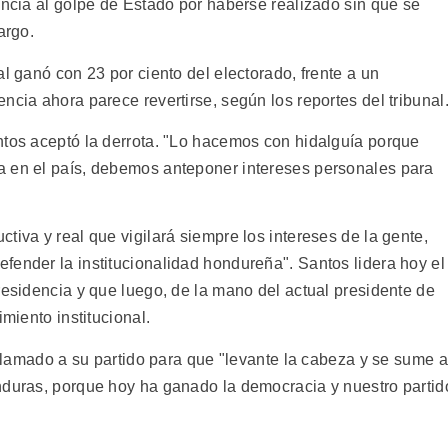
encia al golpe de Estado por haberse realizado sin que se
argo.
al ganó con 23 por ciento del electorado, frente a un
ncia ahora parece revertirse, según los reportes del tribunal
ntos aceptó la derrota. "Lo hacemos con hidalguía porque
a en el país, debemos anteponer intereses personales para
tiva y real que vigilará siempre los intereses de la gente,
fender la institucionalidad hondureña". Santos lidera hoy el
residencia y que luego, de la mano del actual presidente de
imiento institucional.
n llamado a su partido para que "levante la cabeza y se sume a
nduras, porque hoy ha ganado la democracia y nuestro partid