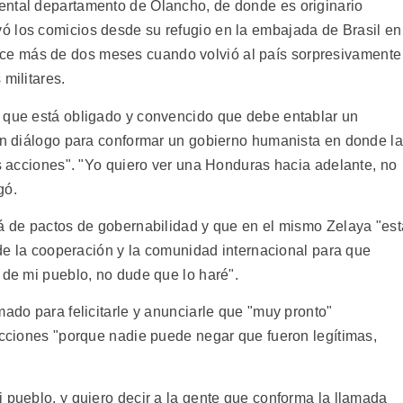
ental departamento de Olancho, de donde es originario
ó los comicios desde su refugio en la embajada de Brasil en
e más de dos meses cuando volvió al país sorpresivamente
militares.
o que está obligado y convencido que debe entablar un
 un diálogo para conformar un gobierno humanista en donde la
as acciones". "Yo quiero ver una Honduras hacia adelante, no
gó.
rá de pactos de gobernabilidad y que en el mismo Zelaya "est
s de la cooperación y la comunidad internacional para que
 de mi pueblo, no dude que lo haré".
mado para felicitarle y anunciarle que "muy pronto"
lecciones "porque nadie puede negar que fueron legítimas,
 pueblo, y quiero decir a la gente que conforma la llamada