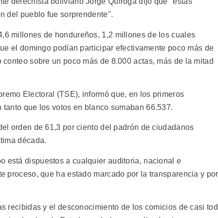
te derechista boliviano Jorge Quiroga dijo que "estas
ón del pueblo fue sorprendente".
4,6 millones de hondureños, 1,2 millones de los cuales
a que el domingo podían participar efectivamente poco más de
ro conteo sobre un poco más de 8.000 actas, más de la mitad
premo Electoral (TSE), informó que, en los primeros
en tanto que los votos en blanco sumaban 66.537.
 del orden de 61,3 por ciento del padrón de ciudadanos
última década.
 está dispuestos a cualquier auditoria, nacional e
ste proceso, que ha estado marcado por la transparencia y po
cas recibidas y el desconocimiento de los comicios de casi to