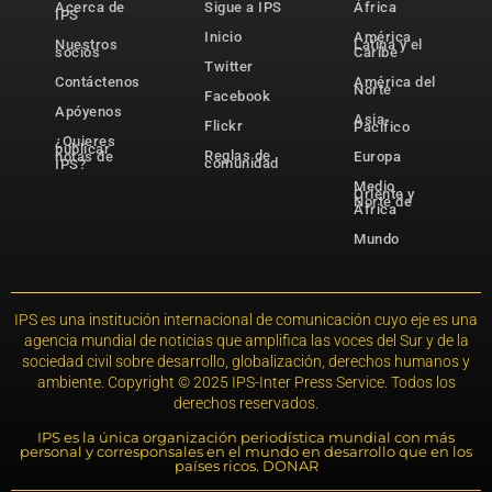
Acerca de
Sigue a IPS
África
IPS
Inicio
América
Nuestros
Latina y el
socios
Caribe
Twitter
Contáctenos
América del
Norte
Facebook
Apóyenos
Asia-
Flickr
Pacífico
¿Quieres
publicar
Reglas de
notas de
Europa
comunidad
IPS?
Medio
Oriente y
Norte de
África
Mundo
IPS es una institución internacional de comunicación cuyo eje es una
agencia mundial de noticias que amplifica las voces del Sur y de la
sociedad civil sobre desarrollo, globalización, derechos humanos y
ambiente. Copyright © 2025 IPS-Inter Press Service. Todos los
derechos reservados.
IPS es la única organización periodística mundial con más
personal y corresponsales en el mundo en desarrollo que en los
países ricos. DONAR