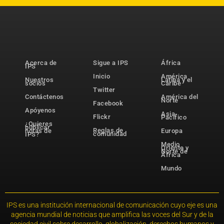
Acerca de
Sigue a IPS
África
IPS
Inicio
América
Nuestros
Latina y el
socios
Caribe
Twitter
Contáctenos
América del
Norte
Facebook
Apóyenos
Asia-
Flickr
Pacífico
¿Quieres
publicar
Reglas de
notas de
Europa
comunidad
IPS?
Medio
Oriente y
Norte de
África
Mundo
IPS es una institución internacional de comunicación cuyo eje es una
agencia mundial de noticias que amplifica las voces del Sur y de la