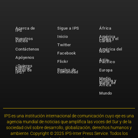
Acerca de
Sigue a IPS
África
IPS
Inicio
América
Nuestros
Latina y el
socios
Caribe
Twitter
Contáctenos
América del
Norte
Facebook
Apóyenos
Asia-
Flickr
Pacífico
¿Quieres
publicar
Reglas de
notas de
Europa
comunidad
IPS?
Medio
Oriente y
Norte de
África
Mundo
IPS es una institución internacional de comunicación cuyo eje es una
agencia mundial de noticias que amplifica las voces del Sur y de la
sociedad civil sobre desarrollo, globalización, derechos humanos y
ambiente. Copyright © 2025 IPS-Inter Press Service. Todos los