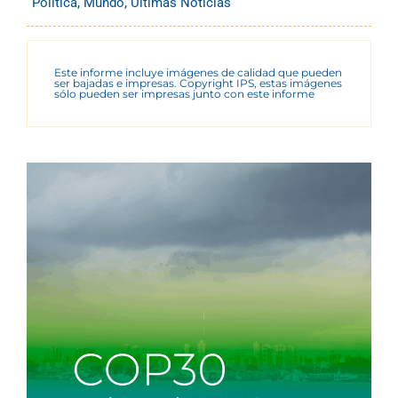
Política
,
Mundo
,
Últimas Noticias
Este informe incluye imágenes de calidad que pueden
ser bajadas e impresas. Copyright IPS, estas imágenes
sólo pueden ser impresas junto con este informe