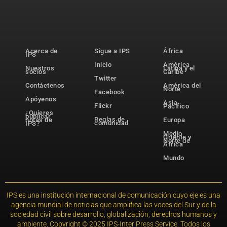
Acerca de
Sigue a IPS
África
IPS
Inicio
América
Nuestros
Latina y el
socios
Caribe
Twitter
Contáctenos
América del
Norte
Facebook
Apóyenos
Asia-
Flickr
Pacífico
¿Quieres
publicar
Reglas de
notas de
Europa
comunidad
IPS?
Medio
Oriente y
Norte de
África
Mundo
IPS es una institución internacional de comunicación cuyo eje es una
agencia mundial de noticias que amplifica las voces del Sur y de la
sociedad civil sobre desarrollo, globalización, derechos humanos y
ambiente. Copyright © 2025 IPS-Inter Press Service. Todos los