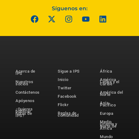
Síguenos en:
Acerca de
Sigue a IPS
África
IPS
Inicio
América
Nuestros
Latina y el
socios
Caribe
Twitter
Contáctenos
América del
Norte
Facebook
Apóyenos
Asia-
Flickr
Pacífico
¿Quieres
publicar
Reglas de
notas de
Europa
comunidad
IPS?
Medio
Oriente y
Norte de
África
Mundo