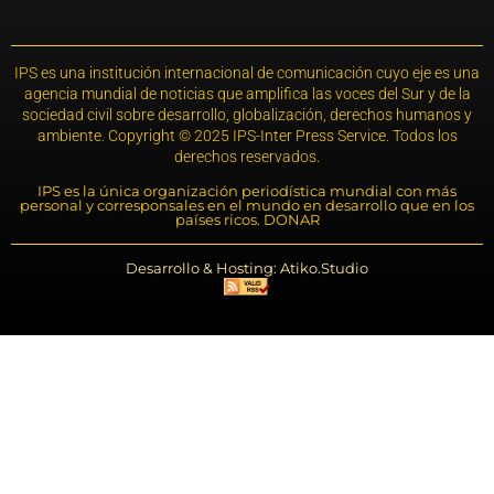
IPS es una institución internacional de comunicación cuyo eje es una
agencia mundial de noticias que amplifica las voces del Sur y de la
sociedad civil sobre desarrollo, globalización, derechos humanos y
ambiente. Copyright © 2025 IPS-Inter Press Service. Todos los
derechos reservados.
IPS es la única organización periodística mundial con más
personal y corresponsales en el mundo en desarrollo que en los
países ricos. DONAR
Desarrollo & Hosting: Atiko.Studio