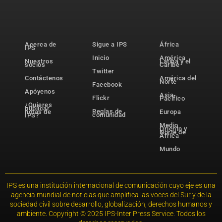
Acerca de
Sigue a IPS
África
IPS
Inicio
América
Nuestros
Latina y el
socios
Caribe
Twitter
Contáctenos
América del
Norte
Facebook
Apóyenos
Asia-
Flickr
Pacífico
¿Quieres
publicar
Reglas de
notas de
Europa
comunidad
IPS?
Medio
Oriente y
Norte de
África
Mundo
IPS es una institución internacional de comunicación cuyo eje es una
agencia mundial de noticias que amplifica las voces del Sur y de la
sociedad civil sobre desarrollo, globalización, derechos humanos y
ambiente. Copyright © 2025 IPS-Inter Press Service. Todos los