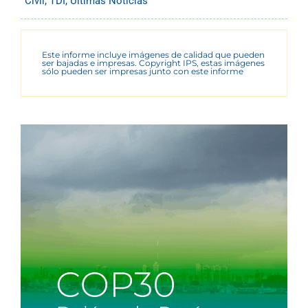
Civil
,
TDI
,
Últimas Noticias
Este informe incluye imágenes de calidad que pueden
ser bajadas e impresas. Copyright IPS, estas imágenes
sólo pueden ser impresas junto con este informe