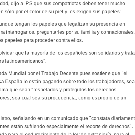
tidad, dijo a IPS que sus compatriotas deben tener mucho
n sólo por el color de su piel y les exigen sus papeles".
unque tengan los papeles que legalizan su presencia en
ra interrogarlos, preguntarles por su familia y connacionales,
s papeles para proceder contra ellos.
lvidar que la mayoría de los españoles son solidarios y trat
os latinoamericanos".
ada Mundial por el Trabajo Decente pues sostiene que "el
esa España lo están pagando sobre todo los trabajadores, se
clama que sean "respetados y protegidos los derechos
adores, sea cual sea su procedencia, como es propio de un
nistro, señalando en un comunicado que "constata diariamen
antes están sufriendo especialmente el recorte de derechos".
da para el endurecimiento de la ley de extranjería, para el