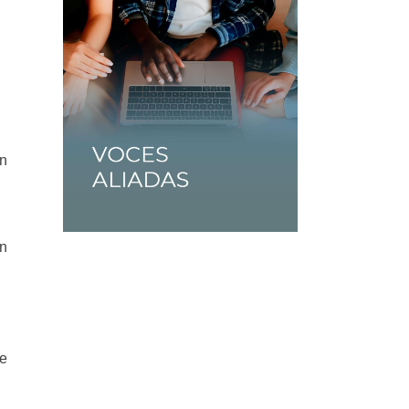
an
an
te