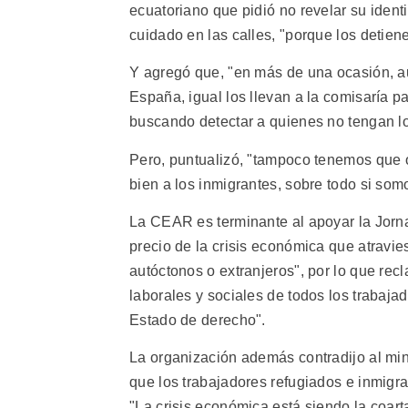
ecuatoriano que pidió no revelar su iden
cuidado en las calles, "porque los detiene
Y agregó que, "en más de una ocasión, a
España, igual los llevan a la comisaría pa
buscando detectar a quienes no tengan lo
Pero, puntualizó, "tampoco tenemos que o
bien a los inmigrantes, sobre todo si som
La CEAR es terminante al apoyar la Jorn
precio de la crisis económica que atravi
autóctonos o extranjeros", por lo que re
laborales y sociales de todos los trabaj
Estado de derecho".
La organización además contradijo al mi
que los trabajadores refugiados e inmigr
"La crisis económica está siendo la coarta