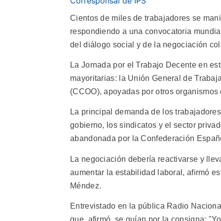
Corresponsal de IPS
Cientos de miles de trabajadores se man
respondiendo a una convocatoria mundial
del diálogo social y de la negociación col
La Jornada por el Trabajo Decente en este
mayoritarias: la Unión General de Traba
(CCOO), apoyadas por otros organismos d
La principal demanda de los trabajadores 
gobierno, los sindicatos y el sector priva
abandonada por la Confederación Españ
La negociación debería reactivarse y llev
aumentar la estabilidad laboral, afirmó e
Méndez.
Entrevistado en la pública Radio Nacion
que, afirmó, se guían por la consigna: "Y