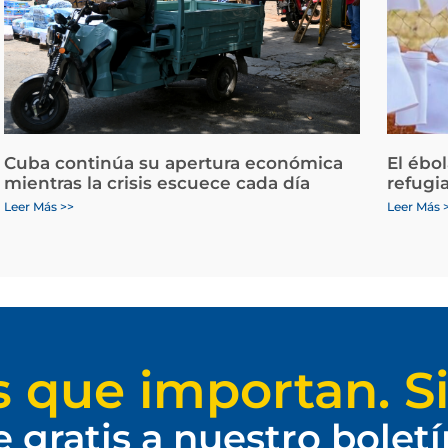
Cuba continúa su apertura económica
El ébo
mientras la crisis escuece cada día
refugi
Leer Más >>
Leer Más 
s que importan. Si
e gratis a nuestro bolet