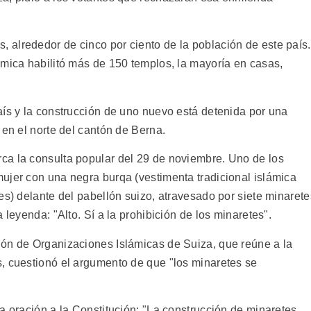
alrededor de cinco por ciento de la población de este país.
ámica habilitó más de 150 templos, la mayoría en casas,
aís y la construcción de uno nuevo está detenida por una
 en el norte del cantón de Berna.
ca la consulta popular del 29 de noviembre. Uno de los
ujer con una negra burqa (vestimenta tradicional islámica
es) delante del pabellón suizo, atravesado por siete minarete
 leyenda: "Alto. Sí a la prohibición de los minaretes".
ión de Organizaciones Islámicas de Suiza, que reúne a la
, cuestionó el argumento de que "los minaretes se
a oración a la Constitución: "La construcción de minaretes