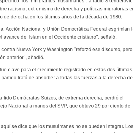
specífico: los inmigrantes musulmanes", añadió Skenderovic
bre racismo, extremismo de derecha y políticas migratorias e
rso de derecha en los últimos años de la década de 1980.
ia, Acción Nacional y Unión Democrática Federal esgrimían 
 avance del Islam en el Occidente cristiano", señaló.
 contra Nueva York y Washington "reforzó ese discurso, pero
ón anterior", añadió.
ue clave para el crecimiento registrado en estas dos últimas
partido trató de absorber a todas las fuerzas a la derecha de
partido Demócratas Suizos, de extrema derecha, perdió el
sejo Nacional a manos del SVP, que obtuvo 29 por ciento de
 aquí se dice que los musulmanes no se pueden integrar. Lo