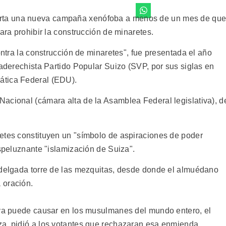
rta una nueva campaña xenófoba a menos de un mes de qu
ara prohibir la construcción de minaretes.
ontra la construcción de minaretes", fue presentada el año
raderechista Partido Popular Suizo (SVP, por sus siglas en
ática Federal (EDU).
acional (cámara alta de la Asamblea Federal legislativa), d
etes constituyen un "símbolo de aspiraciones de poder
espeluznante "islamización de Suiza".
 delgada torre de las mezquitas, desde donde el almuédano
 oración.
iva puede causar en los musulmanes del mundo entero, el
za, pidió a los votantes que rechazaran esa enmienda