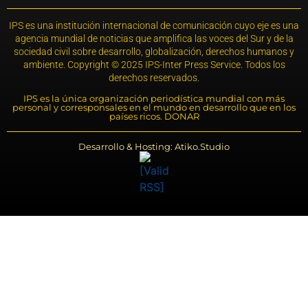
IPS es una institución internacional de comunicación cuyo eje es una
agencia mundial de noticias que amplifica las voces del Sur y de la
sociedad civil sobre desarrollo, globalización, derechos humanos y
ambiente. Copyright © 2025 IPS-Inter Press Service. Todos los
derechos reservados.
IPS es la única organización periodística mundial con más
personal y corresponsales en el mundo en desarrollo que en los
países ricos. DONAR
Desarrollo & Hosting: Atiko.Studio