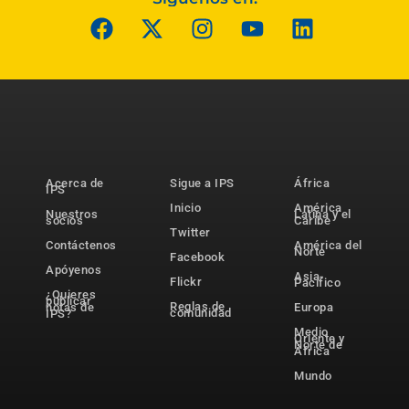
Acerca de
Sigue a IPS
África
IPS
Inicio
América
Nuestros
Latina y el
socios
Caribe
Twitter
Contáctenos
América del
Norte
Facebook
Apóyenos
Asia-
Flickr
Pacífico
¿Quieres
publicar
Reglas de
notas de
Europa
comunidad
IPS?
Medio
Oriente y
Norte de
África
Mundo