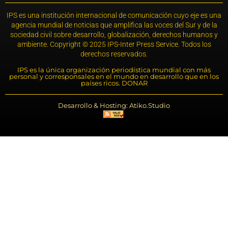
IPS es una institución internacional de comunicación cuyo eje es una
agencia mundial de noticias que amplifica las voces del Sur y de la
sociedad civil sobre desarrollo, globalización, derechos humanos y
ambiente. Copyright © 2025 IPS-Inter Press Service. Todos los
derechos reservados.
IPS es la única organización periodística mundial con más
personal y corresponsales en el mundo en desarrollo que en los
países ricos. DONAR
Desarrollo & Hosting: Atiko.Studio