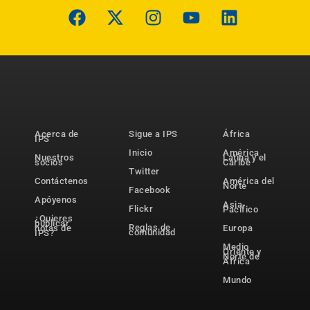
Acerca de
Sigue a IPS
África
IPS
Inicio
América
Nuestros
Latina y el
socios
Caribe
Twitter
Contáctenos
América del
Norte
Facebook
Apóyenos
Asia-
Flickr
Pacífico
¿Quieres
publicar
Reglas de
notas de
Europa
comunidad
IPS?
Medio
Oriente y
Norte de
África
Mundo