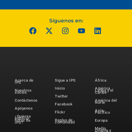
Síguenos en:
Acerca de
Sigue a IPS
África
IPS
Inicio
América
Nuestros
Latina y el
socios
Caribe
Twitter
Contáctenos
América del
Norte
Facebook
Apóyenos
Asia-
Flickr
Pacífico
¿Quieres
publicar
Reglas de
notas de
Europa
comunidad
IPS?
Medio
Oriente y