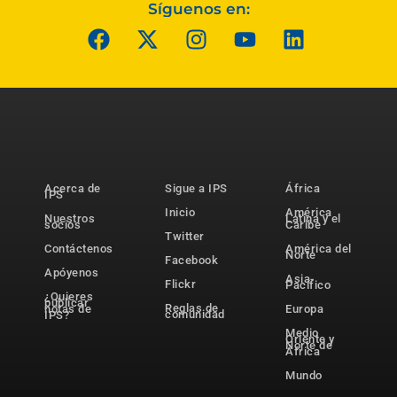
Síguenos en:
Acerca de
Sigue a IPS
África
IPS
Inicio
América
Nuestros
Latina y el
socios
Caribe
Twitter
Contáctenos
América del
Norte
Facebook
Apóyenos
Asia-
Flickr
Pacífico
¿Quieres
publicar
Reglas de
notas de
Europa
comunidad
IPS?
Medio
Oriente y
Norte de
África
Mundo