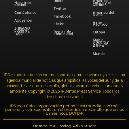
Inicio
América
Nuestros
Latina y el
socios
Caribe
Twitter
Contáctenos
América del
Norte
Facebook
Apóyenos
Asia-
Flickr
Pacífico
¿Quieres
publicar
Reglas de
notas de
Europa
comunidad
IPS?
Medio
Oriente y
Norte de
África
Mundo
IPS es una institución internacional de comunicación cuyo eje es una
agencia mundial de noticias que amplifica las voces del Sur y de la
sociedad civil sobre desarrollo, globalización, derechos humanos y
ambiente. Copyright © 2025 IPS-Inter Press Service. Todos los
derechos reservados.
IPS es la única organización periodística mundial con más
personal y corresponsales en el mundo en desarrollo que en los
países ricos. DONAR
Desarrollo & Hosting: Atiko.Studio