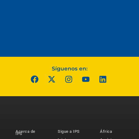
Síguenos en:
Acerca de
Sigue a IPS
África
IPS