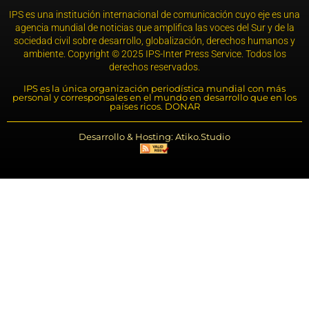
IPS es una institución internacional de comunicación cuyo eje es una
agencia mundial de noticias que amplifica las voces del Sur y de la
sociedad civil sobre desarrollo, globalización, derechos humanos y
ambiente. Copyright © 2025 IPS-Inter Press Service. Todos los
derechos reservados.
IPS es la única organización periodística mundial con más
personal y corresponsales en el mundo en desarrollo que en los
países ricos. DONAR
Desarrollo & Hosting: Atiko.Studio