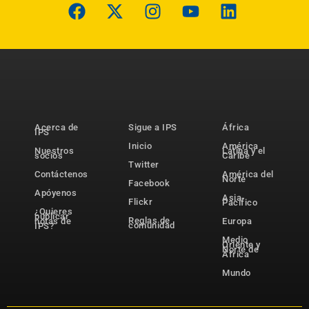
Acerca de
Sigue a IPS
África
IPS
Inicio
América
Nuestros
Latina y el
socios
Caribe
Twitter
Contáctenos
América del
Norte
Facebook
Apóyenos
Asia-
Flickr
Pacífico
¿Quieres
publicar
Reglas de
notas de
Europa
comunidad
IPS?
Medio
Oriente y
Norte de
África
Mundo