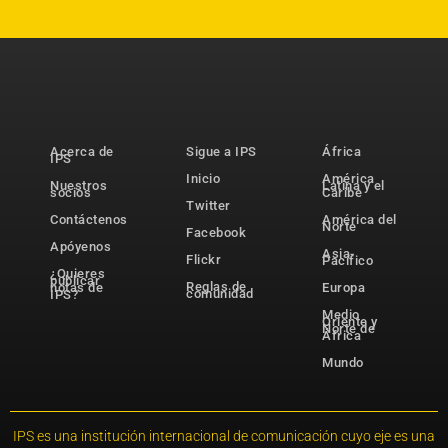
Acerca de
Sigue a IPS
África
IPS
Inicio
América
Nuestros
Latina y el
socios
Caribe
Twitter
Contáctenos
América del
Norte
Facebook
Apóyenos
Asia-
Flickr
Pacífico
¿Quieres
publicar
Reglas de
notas de
Europa
comunidad
IPS?
Medio
Oriente y
Norte de
África
Mundo
IPS es una institución internacional de comunicación cuyo eje es una