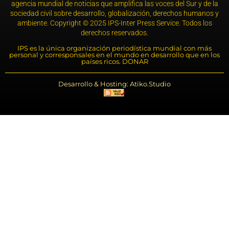
agencia mundial de noticias que amplifica las voces del Sur y de la
sociedad civil sobre desarrollo, globalización, derechos humanos y
ambiente. Copyright © 2025 IPS-Inter Press Service. Todos los
derechos reservados.
IPS es la única organización periodística mundial con más
personal y corresponsales en el mundo en desarrollo que en los
países ricos. DONAR
Desarrollo & Hosting: Atiko.Studio