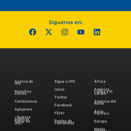
Síguenos en:
Acerca de
Sigue a IPS
África
IPS
Inicio
América
Nuestros
Latina y el
socios
Caribe
Twitter
Contáctenos
América del
Norte
Facebook
Apóyenos
Asia-
Flickr
Pacífico
¿Quieres
publicar
Reglas de
notas de
Europa
comunidad
IPS?
Medio