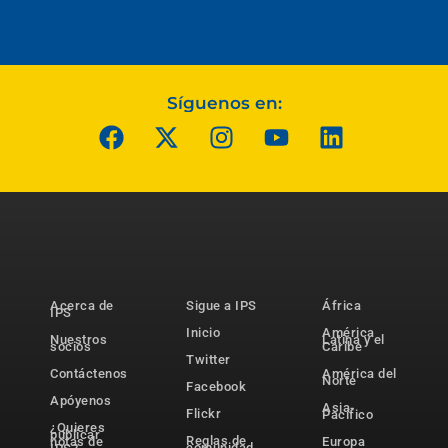
Síguenos en:
Acerca de
Sigue a IPS
África
IPS
Inicio
América
Nuestros
Latina y el
socios
Caribe
Twitter
Contáctenos
América del
Norte
Facebook
Apóyenos
Asia-
Flickr
Pacífico
¿Quieres
publicar
Reglas de
notas de
Europa
comunidad