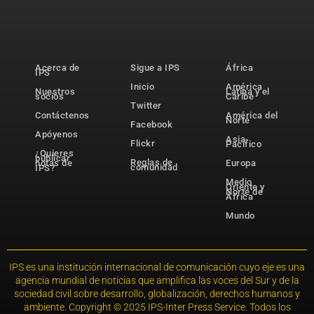
Acerca de
Sigue a IPS
África
IPS
Inicio
América
Nuestros
Latina y el
socios
Caribe
Twitter
Contáctenos
América del
Norte
Facebook
Apóyenos
Asia-
Flickr
Pacífico
¿Quieres
publicar
Reglas de
notas de
Europa
comunidad
IPS?
Medio
Oriente y
Norte de
África
Mundo
IPS es una institución internacional de comunicación cuyo eje es una
agencia mundial de noticias que amplifica las voces del Sur y de la
sociedad civil sobre desarrollo, globalización, derechos humanos y
ambiente. Copyright © 2025 IPS-Inter Press Service. Todos los