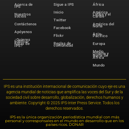
Acerca de
Sigue a IPS
África
IPS
Inicio
América
Nuestros
Latina y el
socios
Caribe
Twitter
Contáctenos
América del
Norte
Facebook
Apóyenos
Asia-
Flickr
Pacífico
¿Quieres
publicar
Reglas de
notas de
Europa
comunidad
IPS?
Medio
Oriente y
Norte de
África
Mundo
IPS es una institución internacional de comunicación cuyo eje es una
agencia mundial de noticias que amplifica las voces del Sur y de la
sociedad civil sobre desarrollo, globalización, derechos humanos y
ambiente. Copyright © 2025 IPS-Inter Press Service. Todos los
derechos reservados.
IPS es la única organización periodística mundial con más
personal y corresponsales en el mundo en desarrollo que en los
países ricos. DONAR