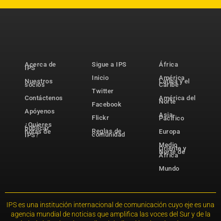
Acerca de
Sigue a IPS
África
IPS
Inicio
América
Nuestros
Latina y el
socios
Caribe
Twitter
Contáctenos
América del
Norte
Facebook
Apóyenos
Asia-
Flickr
Pacífico
¿Quieres
publicar
Reglas de
notas de
Europa
comunidad
IPS?
Medio
Oriente y
Norte de
África
Mundo
IPS es una institución internacional de comunicación cuyo eje es una
agencia mundial de noticias que amplifica las voces del Sur y de la