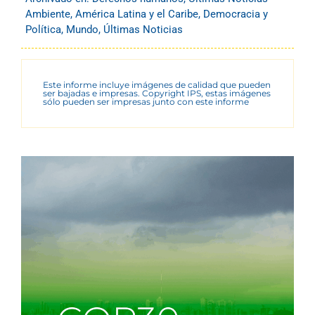
Ambiente
,
América Latina y el Caribe
,
Democracia y
Política
,
Mundo
,
Últimas Noticias
Este informe incluye imágenes de calidad que pueden
ser bajadas e impresas. Copyright IPS, estas imágenes
sólo pueden ser impresas junto con este informe