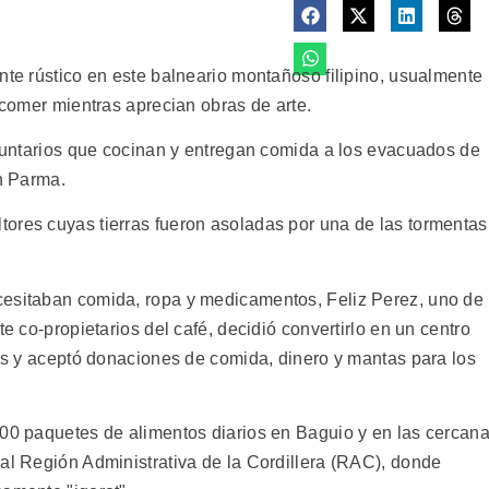
nte rústico en este balneario montañoso filipino, usualmente
y comer mientras aprecian obras de arte.
oluntarios que cocinan y entregan comida a los evacuados de
ón Parma.
ores cuyas tierras fueron asoladas por una de las tormentas
cesitaban comida, ropa y medicamentos, Feliz Perez, uno de
te co-propietarios del café, decidió convertirlo en un centro
ios y aceptó donaciones de comida, dinero y mantas para los
300 paquetes de alimentos diarios en Baguio y en las cercan
nal Región Administrativa de la Cordillera (RAC), donde