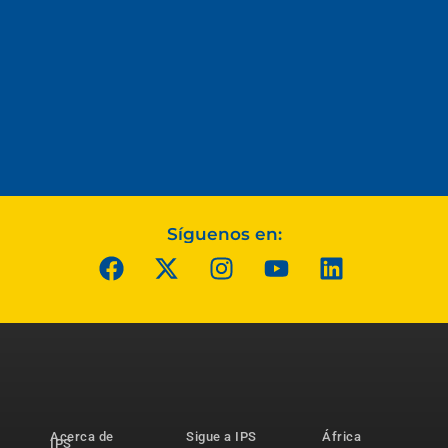
Síguenos en:
Acerca de
Sigue a IPS
África
IPS