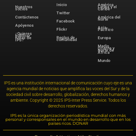
Inicio
América
Nuestros
Latina y el
socios
Caribe
Twitter
Contáctenos
América del
Norte
Facebook
Apóyenos
Asia-
Flickr
Pacífico
¿Quieres
publicar
Reglas de
notas de
Europa
comunidad
IPS?
Medio
Oriente y
Norte de
África
Mundo
IPS es una institución internacional de comunicación cuyo eje es una
agencia mundial de noticias que amplifica las voces del Sur y de la
sociedad civil sobre desarrollo, globalización, derechos humanos y
ambiente. Copyright © 2025 IPS-Inter Press Service. Todos los
derechos reservados.
IPS es la única organización periodística mundial con más
personal y corresponsales en el mundo en desarrollo que en los
países ricos. DONAR