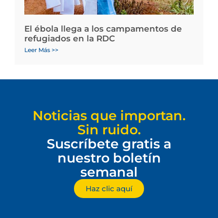
El ébola llega a los campamentos de
refugiados en la RDC
Leer Más >>
Noticias que importan.
Sin ruido.
Suscríbete gratis a
nuestro boletín
semanal
Haz clic aquí