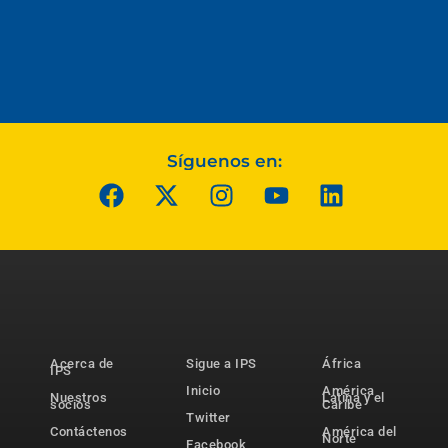
Síguenos en:
Acerca de
Sigue a IPS
África
IPS
Inicio
América
Nuestros
Latina y el
socios
Caribe
Twitter
Contáctenos
América del
Norte
Facebook