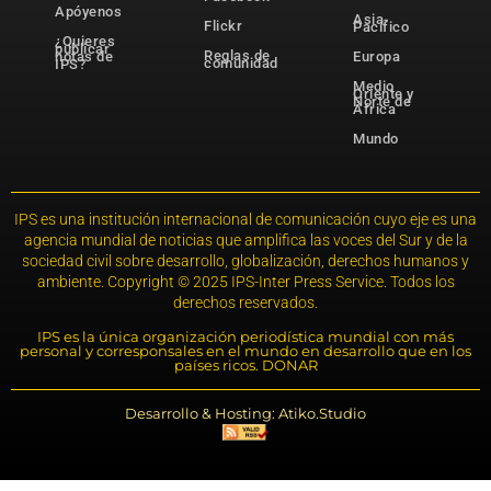
Apóyenos
Asia-
Flickr
Pacífico
¿Quieres
publicar
Reglas de
notas de
Europa
comunidad
IPS?
Medio
Oriente y
Norte de
África
Mundo
IPS es una institución internacional de comunicación cuyo eje es una
agencia mundial de noticias que amplifica las voces del Sur y de la
sociedad civil sobre desarrollo, globalización, derechos humanos y
ambiente. Copyright © 2025 IPS-Inter Press Service. Todos los
derechos reservados.
IPS es la única organización periodística mundial con más
personal y corresponsales en el mundo en desarrollo que en los
países ricos. DONAR
Desarrollo & Hosting: Atiko.Studio