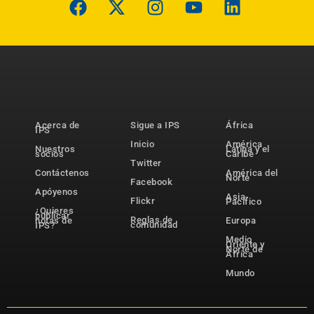
Acerca de
Sigue a IPS
África
IPS
Inicio
América
Nuestros
Latina y el
socios
Caribe
Twitter
Contáctenos
América del
Norte
Facebook
Apóyenos
Asia-
Flickr
Pacífico
¿Quieres
publicar
Reglas de
notas de
Europa
comunidad
IPS?
Medio
Oriente y
Norte de
África
Mundo