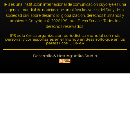
IPS es una institución internacional de comunicación cuyo eje es una
agencia mundial de noticias que amplifica las voces del Sur y de la
sociedad civil sobre desarrollo, globalización, derechos humanos y
ambiente. Copyright © 2025 IPS-Inter Press Service. Todos los
derechos reservados.
IPS es la única organización periodística mundial con más
personal y corresponsales en el mundo en desarrollo que en los
países ricos. DONAR
Desarrollo & Hosting: Atiko.Studio