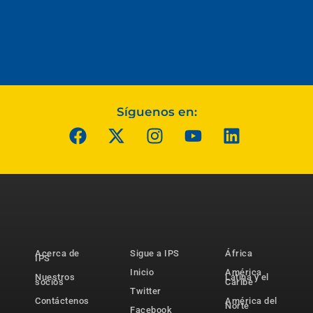
Síguenos en:
Acerca de
Sigue a IPS
África
IPS
Inicio
América
Nuestros
Latina y el
socios
Caribe
Twitter
Contáctenos
América del
Norte
Facebook