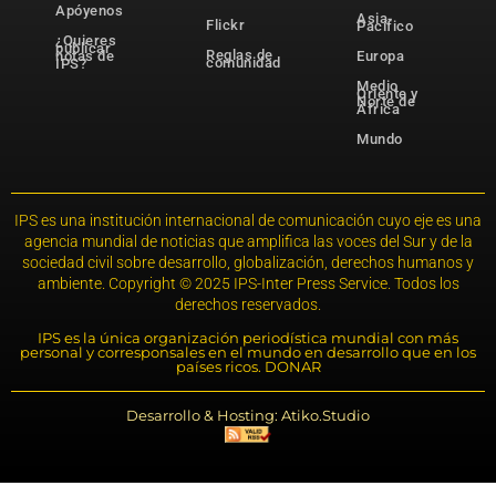
Apóyenos
Asia-
Flickr
Pacífico
¿Quieres
publicar
Reglas de
notas de
Europa
comunidad
IPS?
Medio
Oriente y
Norte de
África
Mundo
IPS es una institución internacional de comunicación cuyo eje es una
agencia mundial de noticias que amplifica las voces del Sur y de la
sociedad civil sobre desarrollo, globalización, derechos humanos y
ambiente. Copyright © 2025 IPS-Inter Press Service. Todos los
derechos reservados.
IPS es la única organización periodística mundial con más
personal y corresponsales en el mundo en desarrollo que en los
países ricos. DONAR
Desarrollo & Hosting: Atiko.Studio