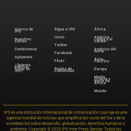
Acerca de
Sigue a IPS
África
IPS
Inicio
América
Nuestros
Latina y el
socios
Caribe
Twitter
Contáctenos
América del
Norte
Facebook
Apóyenos
Asia-
Flickr
Pacífico
¿Quieres
publicar
Reglas de
notas de
Europa
comunidad
IPS?
Medio
Oriente y
Norte de
África
Mundo
IPS es una institución internacional de comunicación cuyo eje es una
agencia mundial de noticias que amplifica las voces del Sur y de la
sociedad civil sobre desarrollo, globalización, derechos humanos y
ambiente. Copyright © 2025 IPS-Inter Press Service. Todos los