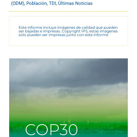
(ODM)
,
Población
,
TDI
,
Últimas Noticias
Este informe incluye imágenes de calidad que pueden
ser bajadas e impresas. Copyright IPS, estas imágenes
sólo pueden ser impresas junto con este informe