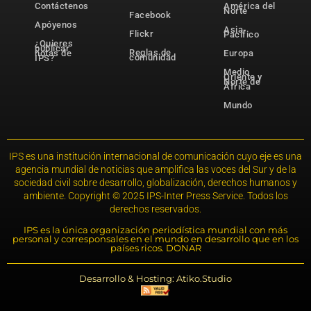
Contáctenos
América del
Norte
Facebook
Apóyenos
Asia-
Flickr
Pacífico
¿Quieres
publicar
Reglas de
notas de
Europa
comunidad
IPS?
Medio
Oriente y
Norte de
África
Mundo
IPS es una institución internacional de comunicación cuyo eje es una
agencia mundial de noticias que amplifica las voces del Sur y de la
sociedad civil sobre desarrollo, globalización, derechos humanos y
ambiente. Copyright © 2025 IPS-Inter Press Service. Todos los
derechos reservados.
IPS es la única organización periodística mundial con más
personal y corresponsales en el mundo en desarrollo que en los
países ricos. DONAR
Desarrollo & Hosting: Atiko.Studio