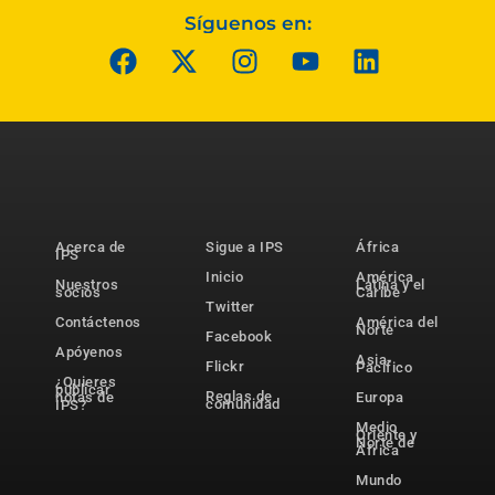
Síguenos en:
Acerca de
Sigue a IPS
África
IPS
Inicio
América
Nuestros
Latina y el
socios
Caribe
Twitter
Contáctenos
América del
Norte
Facebook
Apóyenos
Asia-
Flickr
Pacífico
¿Quieres
publicar
Reglas de
notas de
Europa
comunidad
IPS?
Medio
Oriente y
Norte de
África
Mundo