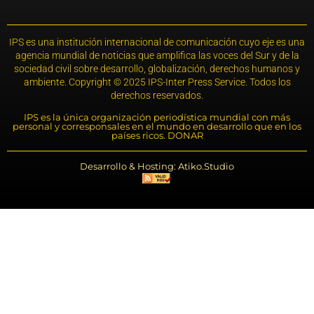
IPS es una institución internacional de comunicación cuyo eje es una
agencia mundial de noticias que amplifica las voces del Sur y de la
sociedad civil sobre desarrollo, globalización, derechos humanos y
ambiente. Copyright © 2025 IPS-Inter Press Service. Todos los
derechos reservados.
IPS es la única organización periodística mundial con más
personal y corresponsales en el mundo en desarrollo que en los
países ricos. DONAR
Desarrollo & Hosting: Atiko.Studio