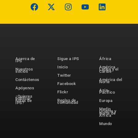
Acerca de
Sigue a IPS
África
IPS
Inicio
América
Nuestros
Latina y el
socios
Caribe
Twitter
Contáctenos
América del
Norte
Facebook
Apóyenos
Asia-
Flickr
Pacífico
¿Quieres
publicar
Reglas de
notas de
Europa
comunidad
IPS?
Medio
Oriente y
Norte de
África
Mundo