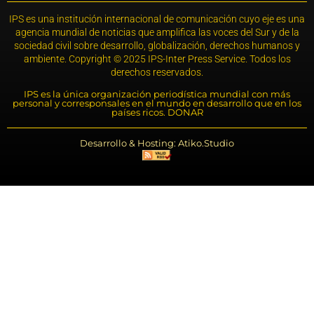
IPS es una institución internacional de comunicación cuyo eje es una
agencia mundial de noticias que amplifica las voces del Sur y de la
sociedad civil sobre desarrollo, globalización, derechos humanos y
ambiente. Copyright © 2025 IPS-Inter Press Service. Todos los
derechos reservados.
IPS es la única organización periodística mundial con más
personal y corresponsales en el mundo en desarrollo que en los
países ricos. DONAR
Desarrollo & Hosting: Atiko.Studio