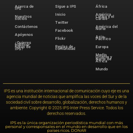
Acerca de
Sigue a IPS
África
IPS
Inicio
América
Nuestros
Latina y el
socios
Caribe
Twitter
Contáctenos
América del
Norte
Facebook
Apóyenos
Asia-
Flickr
Pacífico
¿Quieres
publicar
Reglas de
notas de
Europa
comunidad
IPS?
Medio
Oriente y
Norte de
África
Mundo
IPS es una institución internacional de comunicación cuyo eje es una
agencia mundial de noticias que amplifica las voces del Sur y de la
sociedad civil sobre desarrollo, globalización, derechos humanos y
ambiente. Copyright © 2025 IPS-Inter Press Service. Todos los
derechos reservados.
IPS es la única organización periodística mundial con más
personal y corresponsales en el mundo en desarrollo que en los
países ricos. DONAR