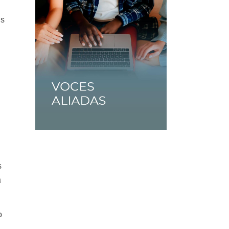
ás
s
a
o