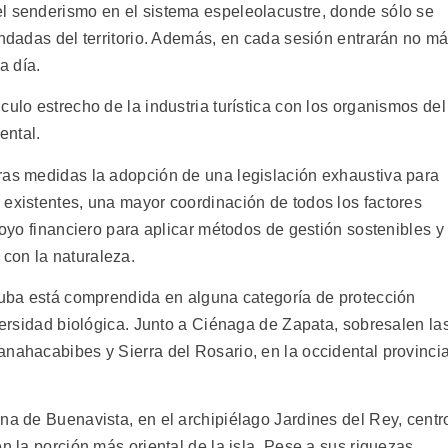
l senderismo en el sistema espeleolacustre, donde sólo se
undadas del territorio. Además, en cada sesión entrarán no m
a día.
culo estrecho de la industria turística con los organismos del
ental.
ras medidas la adopción de una legislación exhaustiva para
 existentes, una mayor coordinación de todos los factores
poyo financiero para aplicar métodos de gestión sostenibles y
con la naturaleza.
 Cuba está comprendida en alguna categoría de protección
iversidad biológica. Junto a Ciénaga de Zapata, sobresalen la
anahacabibes y Sierra del Rosario, en la occidental provinci
na de Buenavista, en el archipiélago Jardines del Rey, centr
n la porción más oriental de la isla. Pese a sus riquezas