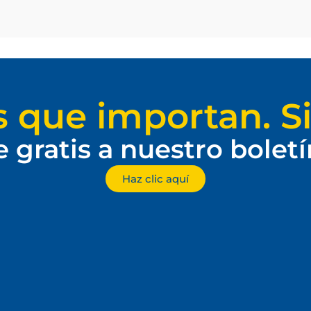
s que importan. Si
e gratis a nuestro bolet
Haz clic aquí