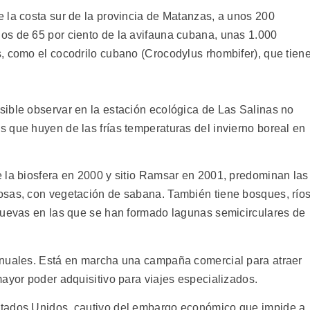
 la costa sur de la provincia de Matanzas, a unos 200
os de 65 por ciento de la avifauna cubana, unas 1.000
, como el cocodrilo cubano (Crocodylus rhombifer), que tien
ible observar en la estación ecológica de Las Salinas no
 que huyen de las frías temperaturas del invierno boreal en
 la biosfera en 2000 y sitio Ramsar en 2001, predominan las
osas, con vegetación de sabana. También tiene bosques, ríos
cuevas en las que se han formado lagunas semicirculares de
anuales. Está en marcha una campaña comercial para atraer
ayor poder adquisitivo para viajes especializados.
stados Unidos, cautivo del embargo económico que impide a