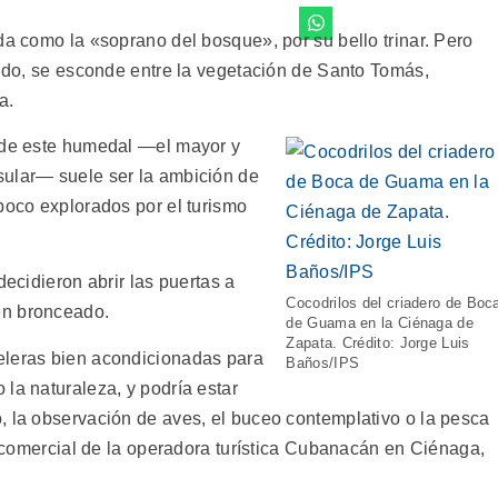
da como la «soprano del bosque», por su bello trinar. Pero
uido, se esconde entre la vegetación de Santo Tomás,
a.
o de este humedal —el mayor y
sular— suele ser la ambición de
poco explorados por el turismo
.
decidieron abrir las puertas a
Cocodrilos del criadero de Boc
en bronceado.
de Guama en la Ciénaga de
Zapata. Crédito: Jorge Luis
eleras bien acondicionadas para
Baños/IPS
la naturaleza, y podría estar
, la observación de aves, el buceo contemplativo o la pesca
or comercial de la operadora turística Cubanacán en Ciénaga,