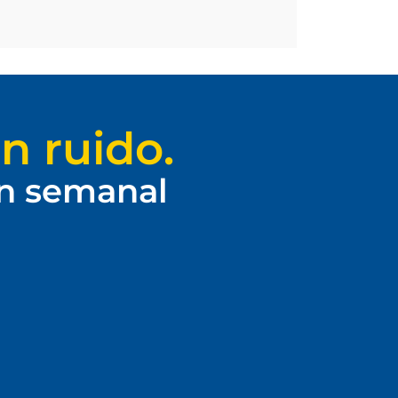
n ruido.
ín semanal