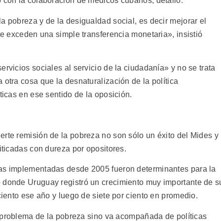
ó con la colaboración de médicos cubanos, detalló.
a pobreza y de la desigualdad social, es decir mejorar el
que exceden una simple transferencia monetaria», insistió
rvicios sociales al servicio de la ciudadanía» y no se trata
 otra cosa que la desnaturalización de la política
ticas en ese sentido de la oposición.
erte remisión de la pobreza no son sólo un éxito del Mides y
riticadas con dureza por opositores.
cas implementadas desde 2005 fueron determinantes para la
o donde Uruguay registró un crecimiento muy importante de s
 ciento ese año y luego de siete por ciento en promedio.
el problema de la pobreza sino va acompañada de políticas