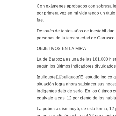
Con exámenes aprobados con sobresaliente
por primera vez en mi vida tengo un títul
fue.
Después de tantos años de inestabilidad l
personas de la tercera edad de Carrasco.
OBJETIVOS EN LA MIRA
La de Barboza es una de las 181.000 hist
según los últimos indicadores divulgados e
[pullquote]1[/pullquote]El estudio indic
situación logra ahora satisfacer sus nec
indigentes dejó de serlo. En los últimos 
equivale a casi 12 por ciento de los habi
La pobreza disminuyó, de esta forma, 12 
en esa condición estaba el 32 por ciento