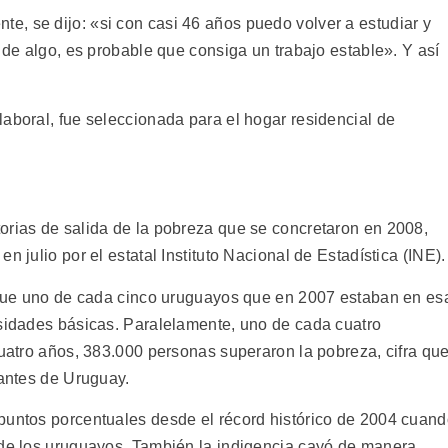
, se dijo: «si con casi 46 años puedo volver a estudiar y
o de algo, es probable que consiga un trabajo estable». Y así
aboral, fue seleccionada para el hogar residencial de
orias de salida de la pobreza que se concretaron en 2008,
n julio por el estatal Instituto Nacional de Estadística (INE).
ó que uno de cada cinco uruguayos que en 2007 estaban en es
esidades básicas. Paralelamente, uno de cada cuatro
cuatro años, 383.000 personas superaron la pobreza, cifra qu
tantes de Uruguay.
puntos porcentuales desde el récord histórico de 2004 cuan
 de los uruguayos. También la indigencia cayó de manera