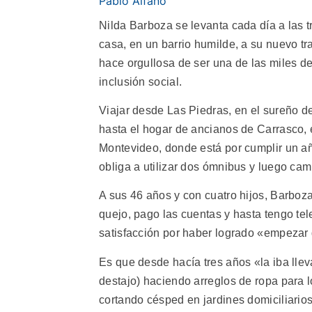
Pablo Alfano
Nilda Barboza se levanta cada día a las 
casa, en un barrio humilde, a su nuevo tr
hace orgullosa de ser una de las miles d
inclusión social.
Viajar desde Las Piedras, en el sureño 
hasta el hogar de ancianos de Carrasco, e
Montevideo, donde está por cumplir un añ
obliga a utilizar dos ómnibus y luego cam
A sus 46 años y con cuatro hijos, Barboz
quejo, pago las cuentas y hasta tengo tel
satisfacción por haber logrado «empezar
Es que desde hacía tres años «la iba lle
destajo) haciendo arreglos de ropa para l
cortando césped en jardines domiciliario