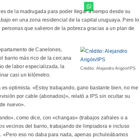
tres de la madrugada para poder llegar a tiempo desde su
abajo en una zona residencial de la capital uruguaya. Pero lo
e personas que salieron de la pobreza gracias a un plan de
departamento de Canelones,
l barrio más rico de la cercana
o de labor especializada, la
Crédito: Alejandro Arigón/IPS
inar casi un kilómetro.
a es optimista. «Estoy trabajando, gano bastante bien, no me
evisión por cable (abonados)», relató a IPS sin ocultar su
 de nuevo».
vando», como dice, con «changas» (trabajos zafrales o a
os vecinos del barrio, trabajando de limpiadora e incluso
s. «Pero eso no daba para nada, apenas pichuleábamos