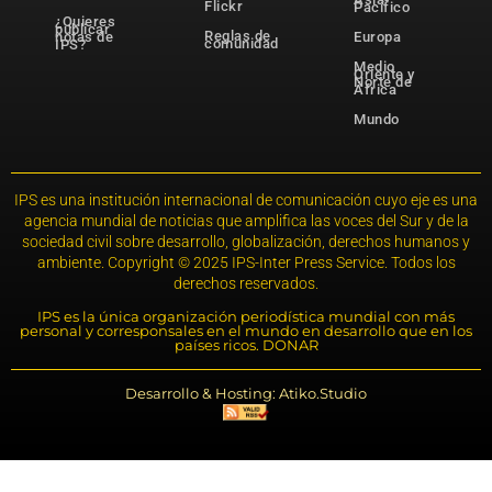
Flickr
Pacífico
¿Quieres
publicar
Reglas de
notas de
Europa
comunidad
IPS?
Medio
Oriente y
Norte de
África
Mundo
IPS es una institución internacional de comunicación cuyo eje es una
agencia mundial de noticias que amplifica las voces del Sur y de la
sociedad civil sobre desarrollo, globalización, derechos humanos y
ambiente. Copyright © 2025 IPS-Inter Press Service. Todos los
derechos reservados.
IPS es la única organización periodística mundial con más
personal y corresponsales en el mundo en desarrollo que en los
países ricos. DONAR
Desarrollo & Hosting: Atiko.Studio