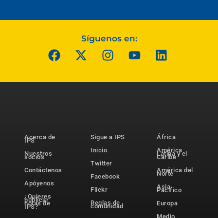
Síguenos en:
Acerca de
Sigue a IPS
África
IPS
Inicio
América
Nuestros
Latina y el
socios
Caribe
Twitter
Contáctenos
América del
Norte
Facebook
Apóyenos
Asia-
Flickr
Pacífico
¿Quieres
publicar
Reglas de
notas de
Europa
comunidad
IPS?
Medio