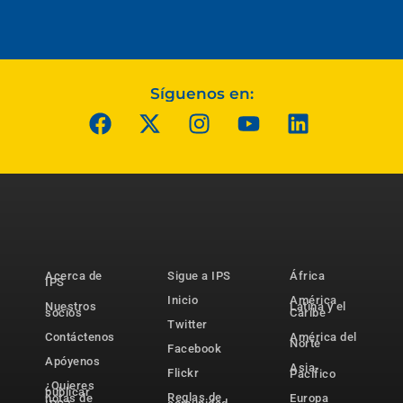
Síguenos en:
Acerca de
Sigue a IPS
África
IPS
Inicio
América
Nuestros
Latina y el
socios
Caribe
Twitter
Contáctenos
América del
Norte
Facebook
Apóyenos
Asia-
Flickr
Pacífico
¿Quieres
publicar
Reglas de
notas de
Europa