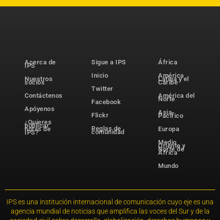
Acerca de
Sigue a IPS
África
IPS
Inicio
América
Nuestros
Latina y el
socios
Caribe
Twitter
Contáctenos
América del
Norte
Facebook
Apóyenos
Asia-
Flickr
Pacífico
¿Quieres
publicar
Reglas de
notas de
Europa
comunidad
IPS?
Medio
Oriente y
Norte de
África
Mundo
IPS es una institución internacional de comunicación cuyo eje es una
agencia mundial de noticias que amplifica las voces del Sur y de la